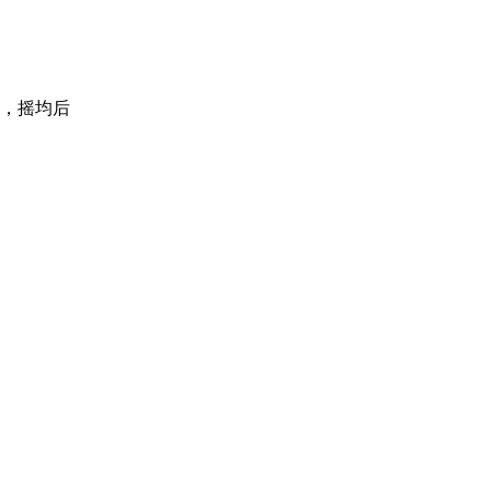
钟，摇均后