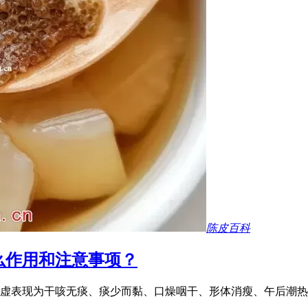
陈皮百科
么作用和注意事项？
虚表现为干咳无痰、痰少而黏、口燥咽干、形体消瘦、午后潮热