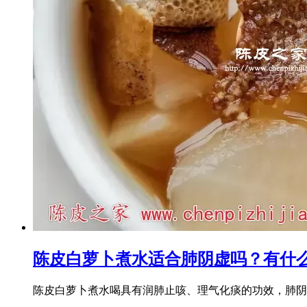
陈皮白萝卜煮水适合肺阴虚吗？有什
陈皮白萝卜煮水喝具有润肺止咳、理气化痰的功效，肺阴