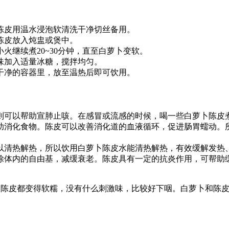
陈皮用温水浸泡软清洗干净切丝备用。
陈皮放入炖盅或煲中。
火继续煮20~30分钟，直至白萝卜变软。
味加入适量冰糖，搅拌均匀。
干净的容器里，放至温热后即可饮用。
则可以帮助宣肺止咳。在感冒或流感的时候，喝一些白萝卜陈皮
助消化食物。陈皮可以改善消化道的血液循环，促进肠胃蠕动。
以清热解热，所以饮用白萝卜陈皮水能清热解热，有效缓解发热
除体内的自由基，减缓衰老。陈皮具有一定的抗炎作用，可帮助
卜和陈皮都变得软糯，没有什么刺激味，比较好下咽。白萝卜和陈