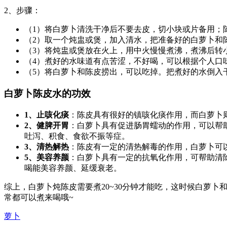
2、步骤：
（1）将白萝卜清洗干净后不要去皮，切小块或片备用；
（2）取一个炖盅或煲，加入清水，把准备好的白萝卜和
（3）将炖盅或煲放在火上，用中火慢慢煮沸，煮沸后转小
（4）煮好的水味道有点苦涩，不好喝，可以根据个人口
（5）将白萝卜和陈皮捞出，可以吃掉。把煮好的水倒入
白萝卜陈皮水的功效
1、止咳化痰
：陈皮具有很好的镇咳化痰作用，而白萝卜
2、健脾开胃
：白萝卜具有促进肠胃蠕动的作用，可以帮
吐泻、积食、食欲不振等症。
3、清热解热
：陈皮有一定的清热解毒的作用，白萝卜可
5、美容养颜
：白萝卜具有一定的抗氧化作用，可帮助清
喝能美容养颜、延缓衰老。
综上，白萝卜炖陈皮需要煮20~30分钟才能吃，这时候白萝
常都可以煮来喝哦~
萝卜