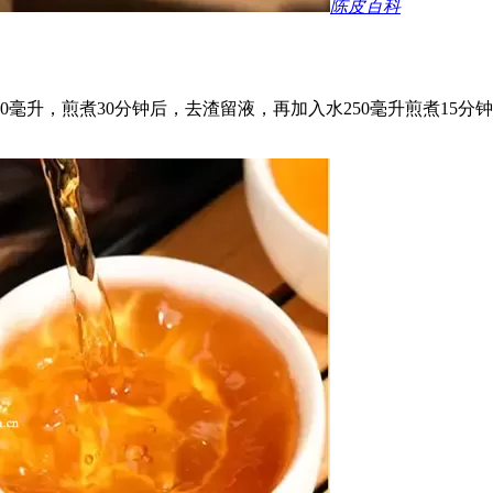
陈皮百科
0毫升，煎煮30分钟后，去渣留液，再加入水250毫升煎煮15分