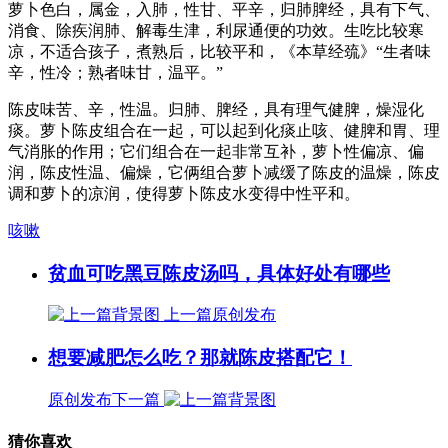
萝卜色白，属金，入肺，性甘、平辛，归肺脾经，具有下气、
消食、除疾润肺、解毒生津，利尿通便的功效。生吃比较寒
凉，不适合孩子，煮熟后，比较平和，《本草经巯》“生者味
辛，性冷；熟者味甘，温平。”
陈皮味苦、辛，性温。归肺、脾经，具有理气健脾，燥湿化
痰。萝卜陈皮组合在一起，可以起到化痰止咳、健脾和胃、理
气消胀的作用；它们组合在一起非常互补，萝卜性偏凉、偏
润，陈皮性温、偏燥，它俩组合萝卜减缓了陈皮的温燥，陈皮
调和萝卜的凉润，使得萝卜陈皮水变得中性平和。
咳嗽
贫血可吃黑豆陈皮汤吗，具体好处有哪些
上一篇
原创发布
想要减肥怎么吃？那就陈皮搭配它！
原创发布
下一篇
猜你喜欢