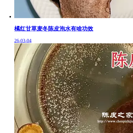
橘红甘草麦冬陈皮泡水有啥功效
26-03-04