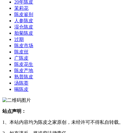
20年陈皮
茉莉花
陈皮鉴别
人参陈皮
湿仓陈皮
胎菊陈皮
过期
陈皮市场
陈皮丝
广陈皮
陈皮花生
陈皮产地
熟普陈皮
汤陈荟
喝陈皮
站点声明：
1、本站内容均为陈皮之家原创，未经许可不得私自转载。