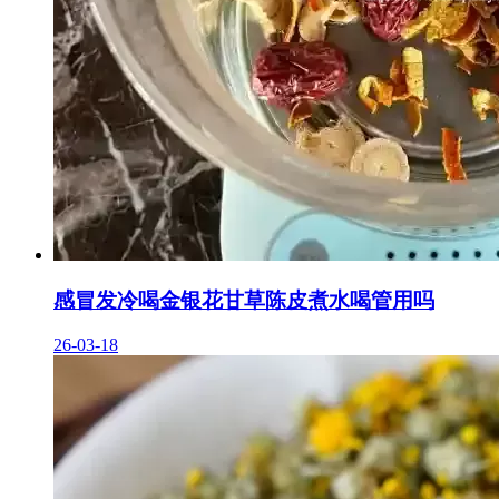
感冒发冷喝金银花甘草陈皮煮水喝管用吗
26-03-18