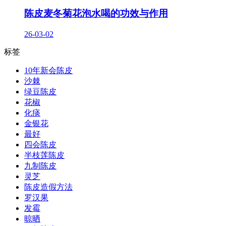
陈皮麦冬菊花泡水喝的功效与作用
26-03-02
标签
10年新会陈皮
沙棘
绿豆陈皮
花椒
化痰
金银花
最好
四会陈皮
半枝莲陈皮
九制陈皮
灵芝
陈皮造假方法
罗汉果
发霉
晾晒