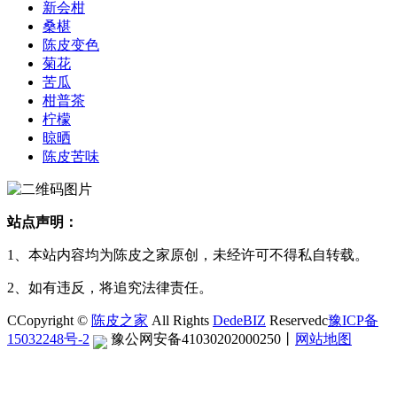
新会柑
桑椹
陈皮变色
菊花
苦瓜
柑普茶
柠檬
晾晒
陈皮苦味
站点声明：
1、本站内容均为陈皮之家原创，未经许可不得私自转载。
2、如有违反，将追究法律责任。
CCopyright ©
陈皮之家
All Rights
DedeBIZ
Reservedc
豫ICP备
15032248号-2
豫公网安备41030202000250
丨
网站地图