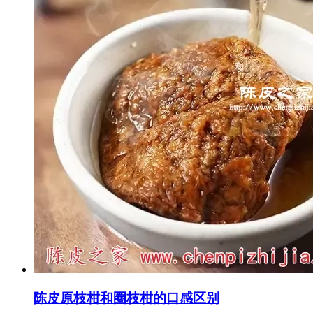
陈皮原枝柑和圈枝柑的口感区别