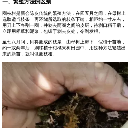
一、繁殖方法的区别
圈枝柑是新会陈皮传统的繁殖方法，在四五月之间，在母树上
选取适当枝条，再环绕所选取的枝条下端，相距约一寸左右，
用刀上下各割一圈，并剥去两圈之间的皮层，待剥口稍干后，
立即用稻草和泥浆，包缠于剥去皮处，令到发根。
至七八月间，则将圈成的枝条，由母树上剪下，假植于苗地，
约一或两年后，则移植于柑橘果树田园中。用这种方法繁殖出
来的新苗，就叫做圈枝柑。