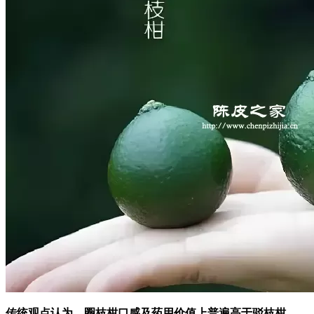
传统观点认为，圈枝柑口感及药用价值上普遍高于驳枝柑。