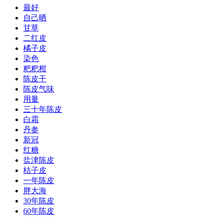
最好
自己晒
甘草
二红皮
橘子皮
染色
粑粑柑
陈皮干
陈皮气味
用量
三十年陈皮
白霜
丹参
新冠
红糖
盐津陈皮
桔子皮
一年陈皮
胖大海
30年陈皮
60年陈皮