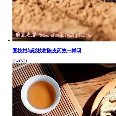
圈枝柑与驳枝柑陈皮药效一样吗
26-07-21