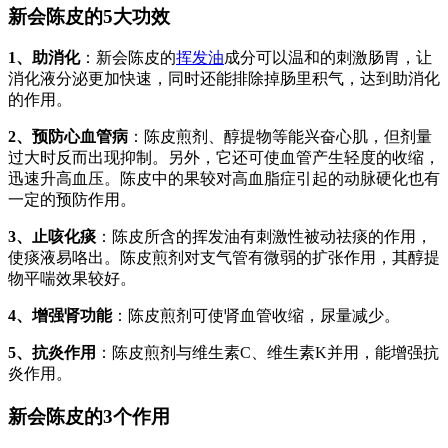
新会陈皮的5大功效
1、助消化
：新会陈皮的
挥发油
成分可以温和的刺激肠胃，让
消化液分泌更加快速，同时还能排除掉肠里积气，达到助消化
的作用。
2、预防心血管病
：陈皮煎剂、醇提物等能兴奋心肌，但剂量
过大时反而出现抑制。另外，它还可使血管产生轻度的收缩，
迅速升高血压。陈皮中的果较对高血脂症引起的动脉硬化也有
一定的预防作用。
3、止咳化痰
：陈皮所含的挥发油有刺激性被动祛痰的作用，
使痰液易咯出。陈皮煎剂对支气管有微弱的扩张作用，其醇提
物平喘效果较好。
4、增强肾功能
：陈皮煎剂可使肾血管收缩，尿量减少。
5、抗炎作用
：陈皮煎剂与维生素C、维生素K并用，能增强抗
炎作用。
新会陈皮的3个作用