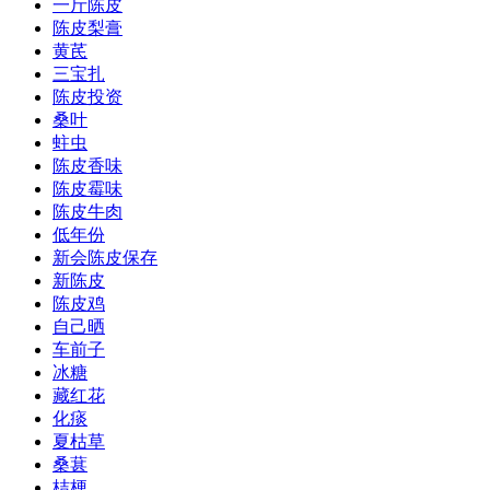
一斤陈皮
陈皮梨膏
黄芪
三宝扎
陈皮投资
桑叶
蛀虫
陈皮香味
陈皮霉味
陈皮牛肉
低年份
新会陈皮保存
新陈皮
陈皮鸡
自己晒
车前子
冰糖
藏红花
化痰
夏枯草
桑葚
桔梗