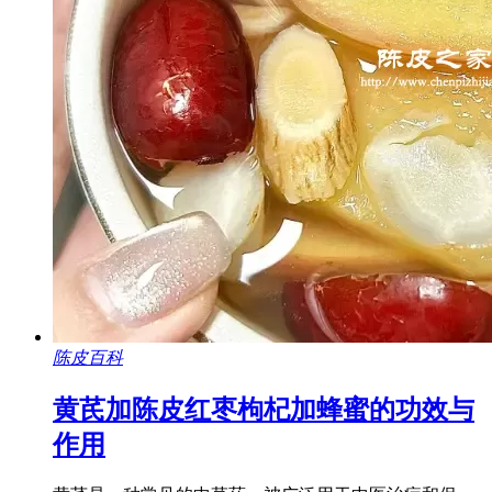
陈皮百科
黄芪加陈皮红枣枸杞加蜂蜜的功效与
作用