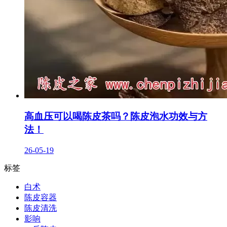
高血压可以喝陈皮茶吗？陈皮泡水功效与方
法！
26-05-19
标签
白术
陈皮容器
陈皮清洗
影响