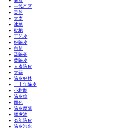
桑葚
一线产区
灵芝
大麦
冰糖
枇杷
工艺皮
好陈皮
白芷
汤陈荟
黄陈皮
人参陈皮
大蒜
陈皮好处
二十年陈皮
小柑胎
陈皮糖
颜色
陈皮厚薄
挥发油
35年陈皮
陈皮泡水