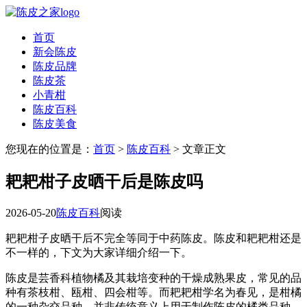
首页
新会陈皮
陈皮品牌
陈皮茶
小青柑
陈皮百科
陈皮美食
您现在的位置是：
首页
>
陈皮百科
> 文章正文
耙耙柑子皮晒干后是陈皮吗
2026-05-20
陈皮百科
阅读
耙耙柑子皮晒干后不完全等同于中药陈皮。陈皮和耙耙柑还是
不一样的，下文为大家详细介绍一下。
陈皮是芸香科植物橘及其栽培变种的干燥成熟果皮，常见的品
种有茶枝柑、瓯柑、四会柑等。而耙耙柑学名为春见，是柑橘
的一种杂交品种，并非传统意义上用于制作陈皮的橘类品种。