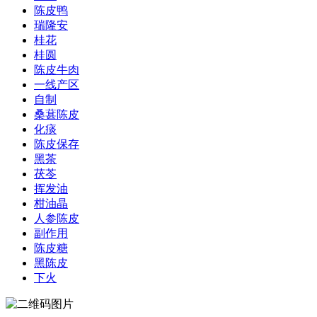
陈皮鸭
瑞隆安
桂花
桂圆
陈皮牛肉
一线产区
自制
桑葚陈皮
化痰
陈皮保存
黑茶
茯苓
挥发油
柑油晶
人参陈皮
副作用
陈皮糖
黑陈皮
下火