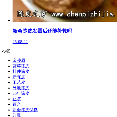
新会陈皮发霉后还能补救吗
25-08-22
标签
金骏眉
蓝莓陈皮
杜仲陈皮
新陈皮
工艺皮
外地陈皮
25年陈皮
止咳
百合
新会陈皮保存
红豆