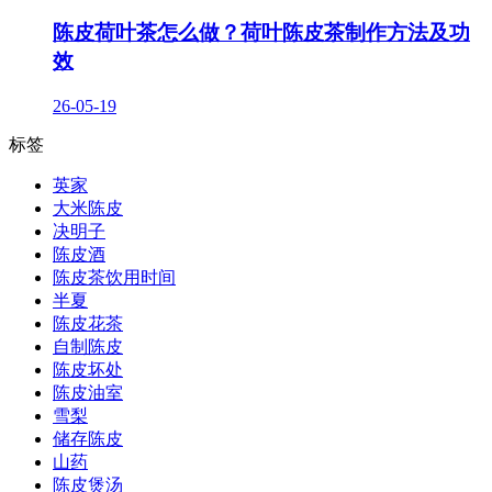
陈皮荷叶茶怎么做？荷叶陈皮茶制作方法及功
效
26-05-19
标签
英家
大米陈皮
决明子
陈皮酒
陈皮茶饮用时间
半夏
陈皮花茶
自制陈皮
陈皮坏处
陈皮油室
雪梨
储存陈皮
山药
陈皮煲汤