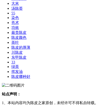
大米
汤陈荟
55
染色
苍术
功效
最贵陈皮
陈皮颜色
茶叶
陈皮的厚薄
川陈皮
东甲陈皮
33
绿茶
挥发油
陈皮哪种好
站点声明：
1、本站内容均为陈皮之家原创，未经许可不得私自转载。