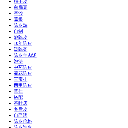
柚子皮
白扁豆
蚕沙
葛根
陈皮鸡
自制
炒陈皮
10年陈皮
汤陈荟
陈皮羊肉汤
泡法
中药陈皮
荷花陈皮
三宝扎
西甲陈皮
薏仁
搭配
茶叶店
冬后皮
自己晒
陈皮价格
陈皮泡水