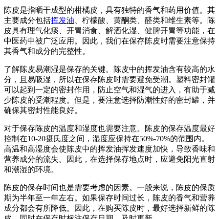
陈皮是指晒干成型的柑橘皮，具有独特的香气和药用价值。其
主要成分包括
挥发油
、柠檬酸、黄酮类、醛类和维生素等。陈
皮具有理气化痰、开胃消食、解酒化湿、健脾开胃等功能，在
中医药中被广泛应用。因此，我们在保存陈皮时需要注意保持
其香气和成分的完整性。
了解陈皮易潮湿是保存的关键。陈皮中的挥发油含有较高的水
分，且易吸湿，所以在保存陈皮时需要避免受潮。塑料密封罐
可以起到一定的密封作用，防止空气和湿气的进入，有助于减
少陈皮的受潮程度。但是，要注意选择防潮性好的密封罐，并
确保其密封性能良好。
对于保存陈皮的温度和湿度也需要注意。陈皮的保存温度最好
控制在10-20摄氏度之间，湿度应保持在50%-70%的范围内。
高温和高湿度会使陈皮中的挥发油挥发速度加快，导致香味和
营养成分的流失。因此，在选择保存地点时，应避免阳光直射
和潮湿的环境。
陈皮的保存时间也是需要考虑的因素。一般来说，陈皮的保质
期为半年至一年左右。如果保存时间过长，陈皮的香气和营养
成分都会有所降低。因此，在购买陈皮时，最好选择新鲜的陈
皮，同时在保存时标注保存日期，及时更新。