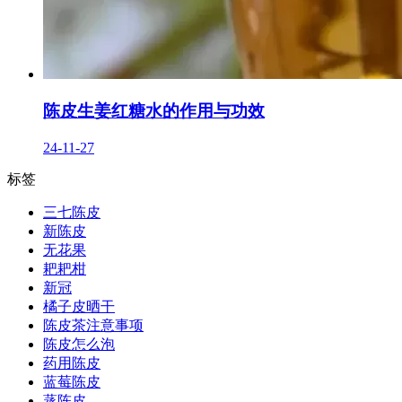
陈皮生姜红糖水的作用与功效
24-11-27
标签
三七陈皮
新陈皮
无花果
耙耙柑
新冠
橘子皮晒干
陈皮茶注意事项
陈皮怎么泡
药用陈皮
蓝莓陈皮
蒸陈皮