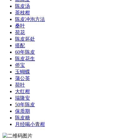
陈皮汤
茶枝柑
陈皮冲泡方法
桑叶
荷花
陈皮坏处
搭配
60年陈皮
陈皮花生
侨宝
玉蝴蝶
蒲公英
荷叶
大红柑
瑞隆安
50年陈皮
保质期
陈皮糖
月经喝小青柑