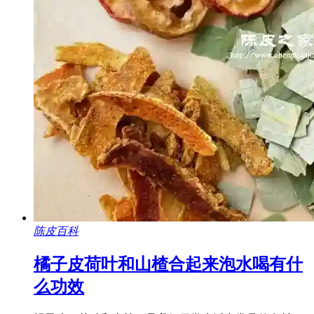
陈皮百科
橘子皮荷叶和山楂合起来泡水喝有什
么功效