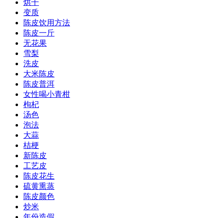
烘干
变质
陈皮饮用方法
陈皮一斤
无花果
雪梨
洗皮
大米陈皮
陈皮普洱
女性喝小青柑
枸杞
汤色
泡法
大蒜
桔梗
新陈皮
工艺皮
陈皮花生
硫黄熏蒸
陈皮颜色
炒米
年份造假