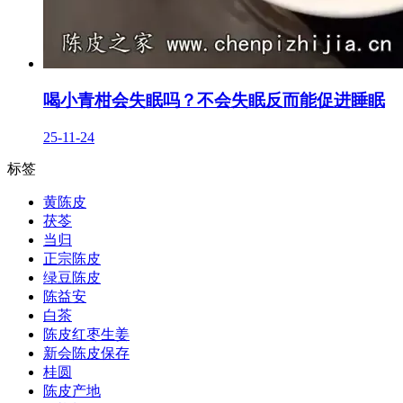
喝小青柑会失眠吗？不会失眠反而能促进睡眠
25-11-24
标签
黄陈皮
茯苓
当归
正宗陈皮
绿豆陈皮
陈益安
白茶
陈皮红枣生姜
新会陈皮保存
桂圆
陈皮产地