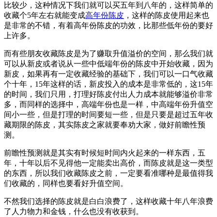
比较少，这种情况下我们就可以买五年到八年的，这样简单的
收藏个5年左右就能变成
高年份陈皮
，这样的陈皮使用起来也
是非常的不错，有着高年份陈皮的功效，比那些低年份的要好
上许多。
而有些朋友收藏陈皮是为了赚取升值溢价的空间，那么我们就
可以从新皮或者说从一些中低端年份的陈皮中开始收藏，因为
新皮，如果再有一定收藏经验的基础下，我们可以一口气收藏
个十年，15年这样的话，新皮投入的成本是非常低的，这15年
的时间，我们只用，打理好陈皮付出人力成本就能够溢价非常
多，而同样的选择中，高端年份也是一样，中高端年份升值空
间小一些，但是打理的时间要短一些，但是只要是超过五年收
藏期限的陈皮，其实陈皮之家就要奉劝大家，做好前瞻性预
测。
前瞻性预测就是其实有时候短时间内火起来的一样东西，五
年，十年以后不见得他一定能卖出高价，而陈皮就是这一类型
的东西，所以我们收藏陈皮之前，一定要看准哪种是最值得我
们收藏的，同样也要看好升值空间。
不然我们选择的陈皮就是白白浪费了，这样收藏十年八年浪费
了人力物力和金钱，什么也没有收获到。