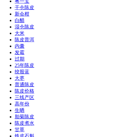
粤一宝
干仓陈皮
新会柑
白醋
湿仓陈皮
大米
陈皮普洱
内囊
发霉
过期
25年陈皮
绞股蓝
大枣
普通陈皮
陈皮价格
三线产区
高年份
生晒
胎菊陈皮
陈皮煮水
甘草
铁皮石斛