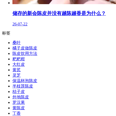
储存的新会陈皮并没有越陈越香是为什么？
26-07-22
标签
桑叶
橘子皮做陈皮
陈皮饮用方法
粑粑柑
大红皮
黄芪
灵芝
保温杯泡陈皮
半枝莲陈皮
桔子皮
外地陈皮
罗汉果
黄陈皮
丁香