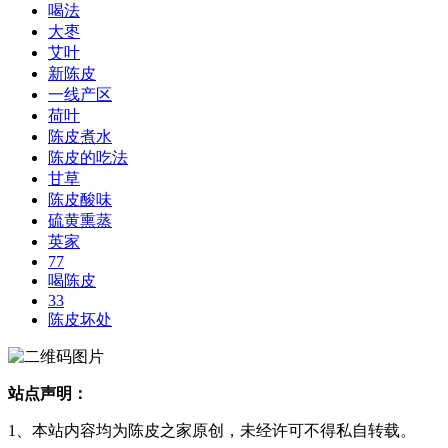
喝法
大枣
艾叶
新陈皮
一线产区
荷叶
陈皮煮水
陈皮的吃法
甘草
陈皮酸味
硫黄熏蒸
英家
77
喝陈皮
33
陈皮坏处
站点声明：
1、本站内容均为陈皮之家原创，未经许可不得私自转载。