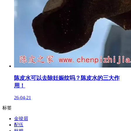
陈皮水可以去除妊娠纹吗？陈皮水的三大作
用！
26-04-21
标签
金骏眉
配伍
枇杷