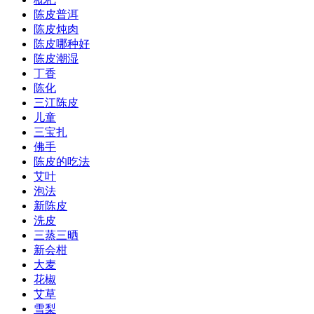
陈皮普洱
陈皮炖肉
陈皮哪种好
陈皮潮湿
丁香
陈化
三江陈皮
儿童
三宝扎
佛手
陈皮的吃法
艾叶
泡法
新陈皮
洗皮
三蒸三晒
新会柑
大麦
花椒
艾草
雪梨