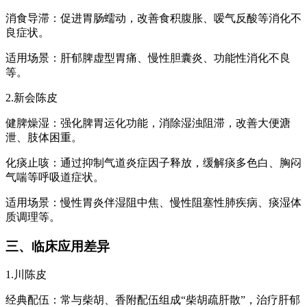
消食导滞：促进胃肠蠕动，改善食积腹胀、嗳气反酸等消化不
良症状。
适用场景：肝郁脾虚型胃痛、慢性胆囊炎、功能性消化不良
等。
2.新会陈皮
健脾燥湿：强化脾胃运化功能，消除湿浊阻滞，改善大便溏
泄、肢体困重。
化痰止咳：通过抑制气道炎症因子释放，缓解痰多色白、胸闷
气喘等呼吸道症状。
适用场景：慢性胃炎伴湿阻中焦、慢性阻塞性肺疾病、痰湿体
质调理等。
三、临床应用差异
1.川陈皮
经典配伍：常与柴胡、香附配伍组成“柴胡疏肝散”，治疗肝郁