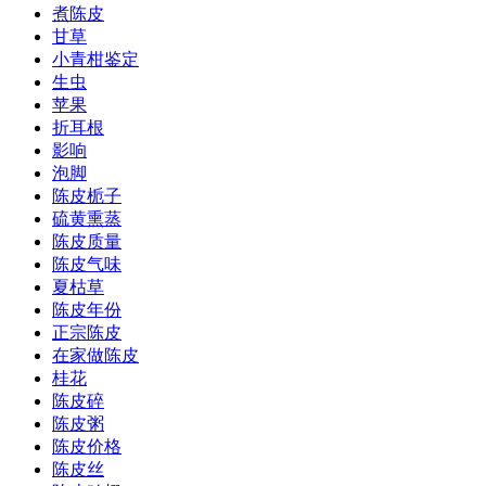
煮陈皮
甘草
小青柑鉴定
生虫
苹果
折耳根
影响
泡脚
陈皮栀子
硫黄熏蒸
陈皮质量
陈皮气味
夏枯草
陈皮年份
正宗陈皮
在家做陈皮
桂花
陈皮碎
陈皮粥
陈皮价格
陈皮丝