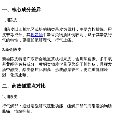
一、核心成分差异
1.川陈皮
川陈皮以四川地区栽培的橘类果皮为原料，主要含柠檬烯、橙
皮苷等成分。其
挥发油
中辛香类物质比例较高，赋予其辛散行
气的特性，更擅长疏肝理气、行气止痛。
2.新会陈皮
新会陈皮特指广东新会地区茶枝柑果皮，含川陈皮素、多甲氧
基黄酮等独特成分。黄酮类物质含量显著高于川陈皮，且挥发
油中醇类、酯类物质比例高，形成醇厚香气，更注重健脾燥
湿、化痰止咳。
二、药效侧重点对比
1.川陈皮
行气解郁：通过增强肝气疏泄功能，缓解肝郁气滞引发的胸胁
胀痛、情绪抑郁。