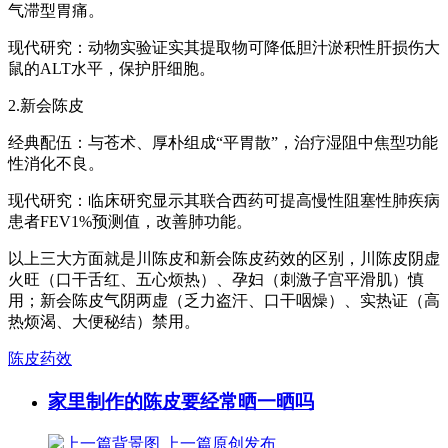
气滞型胃痛。
现代研究：动物实验证实其提取物可降低胆汁淤积性肝损伤大
鼠的ALT水平，保护肝细胞。
2.新会陈皮
经典配伍：与苍术、厚朴组成“平胃散”，治疗湿阻中焦型功能
性消化不良。
现代研究：临床研究显示其联合西药可提高慢性阻塞性肺疾病
患者FEV1%预测值，改善肺功能。
以上三大方面就是川陈皮和新会陈皮药效的区别，川陈皮阴虚
火旺（口干舌红、五心烦热）、孕妇（刺激子宫平滑肌）慎
用；新会陈皮气阴两虚（乏力盗汗、口干咽燥）、实热证（高
热烦渴、大便秘结）禁用。
陈皮药效
家里制作的陈皮要经常晒一晒吗
上一篇
原创发布