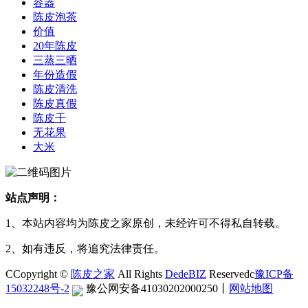
容器
陈皮泡茶
价值
20年陈皮
三蒸三晒
年份造假
陈皮清洗
陈皮真假
陈皮干
无花果
大米
站点声明：
1、本站内容均为陈皮之家原创，未经许可不得私自转载。
2、如有违反，将追究法律责任。
CCopyright ©
陈皮之家
All Rights
DedeBIZ
Reservedc
豫ICP备
15032248号-2
豫公网安备41030202000250
丨
网站地图