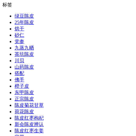
标签
绿豆陈皮
25年陈皮
烘干
砂仁
党参
九蒸九晒
茶坑陈皮
川贝
山药陈皮
搭配
佛手
橙子皮
东甲陈皮
正宗陈皮
陈皮菊花甘草
荷花陈皮
陈皮红枣枸杞
新会陈皮辨认
陈皮红枣生姜