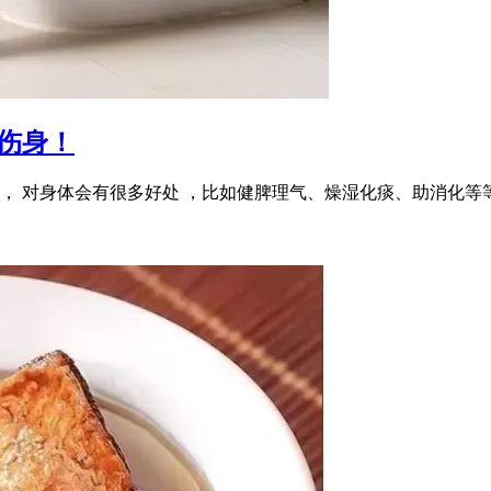
伤身！
， 对身体会有很多好处 ，比如健脾理气、燥湿化痰、助消化等