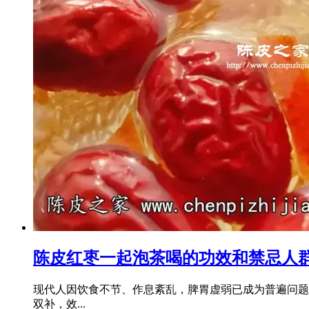
陈皮红枣一起泡茶喝的功效和禁忌人
现代人因饮食不节、作息紊乱，脾胃虚弱已成为普遍问题
双补，效...