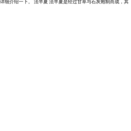
详细介绍一下。 法半夏 法半夏是经过甘草与石灰炮制而成，其