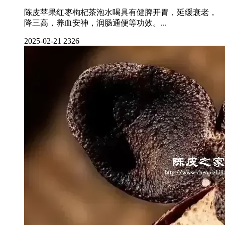
陈皮苹果红枣枸杞茶泡水喝具有健脾开胃，延缓衰老，
降三高，养血安神，润肠通便等功效。...
2025-02-21
2326