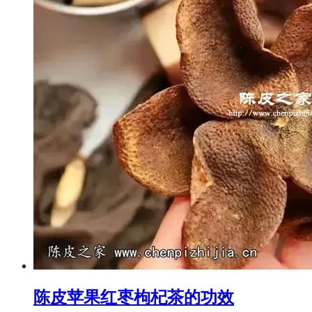
陈皮苹果红枣枸杞茶的功效