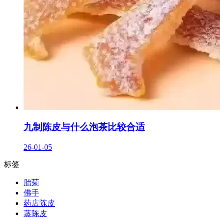
九制陈皮与什么泡茶比较合适
26-01-05
标签
胎菊
佛手
药店陈皮
蒸陈皮