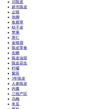
川陈皮
超市陈皮
止咳
泡脚
鱼腥草
桔子皮
苹果
薏仁
金骏眉
陈皮零食
生晒
陈皮油室
陈皮花生
柠檬
紫苏
3年陈皮
人参陈皮
内囊
三线产区
乌梅
冬瓜