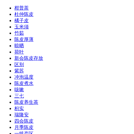
柑普茶
杜仲陈皮
橘子皮
玉米须
竹茹
陈皮厚薄
晾晒
荷叶
新会陈皮存放
区别
紫苏
冲泡温度
陈皮煮水
咳嗽
三七
陈皮养生茶
枳实
瑞隆安
四会陈皮
月季陈皮
一线产区