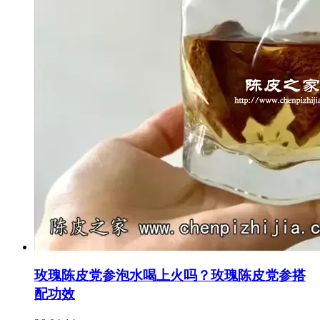
玫瑰陈皮党参泡水喝上火吗？玫瑰陈皮党参搭
配功效