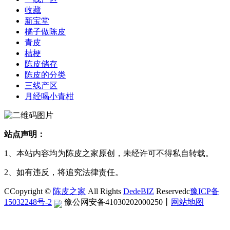
收藏
新宝堂
橘子做陈皮
青皮
桔梗
陈皮储存
陈皮的分类
三线产区
月经喝小青柑
站点声明：
1、本站内容均为陈皮之家原创，未经许可不得私自转载。
2、如有违反，将追究法律责任。
CCopyright ©
陈皮之家
All Rights
DedeBIZ
Reservedc
豫ICP备
15032248号-2
豫公网安备41030202000250
丨
网站地图