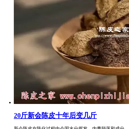
20斤新会陈皮十年后变几斤
新会陈皮在陈化过程中会因水分挥发、内囊脱落和成分