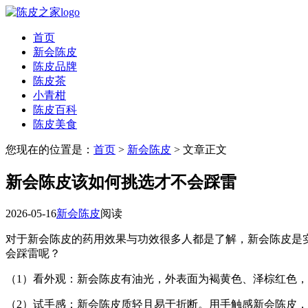
首页
新会陈皮
陈皮品牌
陈皮茶
小青柑
陈皮百科
陈皮美食
您现在的位置是：
首页
>
新会陈皮
> 文章正文
新会陈皮该如何挑选才不会踩雷
2026-05-16
新会陈皮
阅读
对于新会陈皮的药用效果与功效很多人都是了解，新会陈皮是
会踩雷呢？
（1）看外观：新会陈皮有油光，外表面为褐黄色、泽棕红色
（2）试手感：新会陈皮质轻且易于折断。用手触感新会陈皮