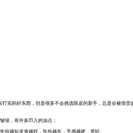
实打实的好东西，但是很多不会挑选陈皮的新手，总是会被假货
，皱缩，有许多凹入的油点；
，年份越短皮身越软，年份越长，手感越硬、质轻。