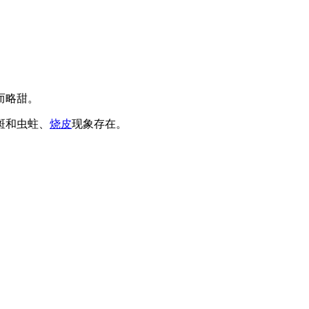
而略甜。
斑和虫蛀、
烧皮
现象存在。