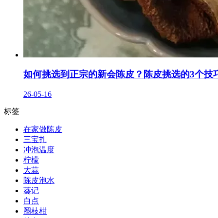
如何挑选到正宗的新会陈皮？陈皮挑选的3个技
26-05-16
标签
在家做陈皮
三宝扎
冲泡温度
柠檬
大蒜
陈皮泡水
葵记
白点
圈枝柑