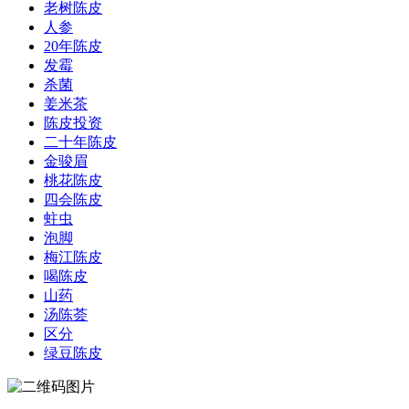
老树陈皮
人参
20年陈皮
发霉
杀菌
姜米茶
陈皮投资
二十年陈皮
金骏眉
桃花陈皮
四会陈皮
蛀虫
泡脚
梅江陈皮
喝陈皮
山药
汤陈荟
区分
绿豆陈皮