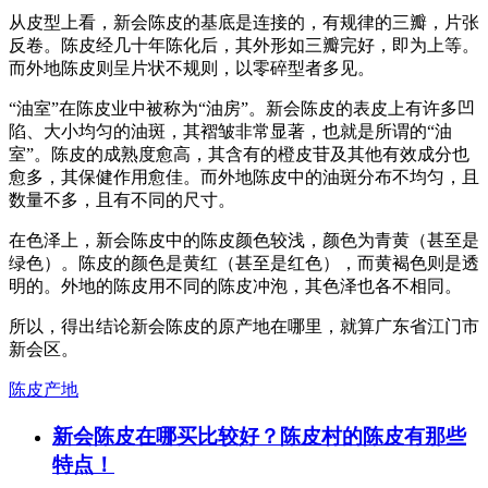
从皮型上看，新会陈皮的基底是连接的，有规律的三瓣，片张
反卷。陈皮经几十年陈化后，其外形如三瓣完好，即为上等。
而外地陈皮则呈片状不规则，以零碎型者多见。
“油室”在陈皮业中被称为“油房”。新会陈皮的表皮上有许多凹
陷、大小均匀的油斑，其褶皱非常显著，也就是所谓的“油
室”。陈皮的成熟度愈高，其含有的橙皮苷及其他有效成分也
愈多，其保健作用愈佳。而外地陈皮中的油斑分布不均匀，且
数量不多，且有不同的尺寸。
在色泽上，新会陈皮中的陈皮颜色较浅，颜色为青黄（甚至是
绿色）。陈皮的颜色是黄红（甚至是红色），而黄褐色则是透
明的。外地的陈皮用不同的陈皮冲泡，其色泽也各不相同。
所以，得出结论新会陈皮的原产地在哪里，就算广东省江门市
新会区。
陈皮产地
新会陈皮在哪买比较好？陈皮村的陈皮有那些
特点！