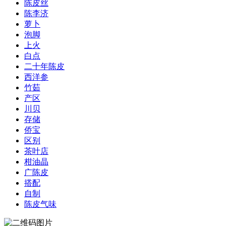
陈皮丝
陈李济
萝卜
泡脚
上火
白点
二十年陈皮
西洋参
竹茹
产区
川贝
存储
侨宝
区别
茶叶店
柑油晶
广陈皮
搭配
自制
陈皮气味