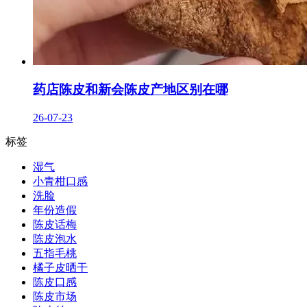
药店陈皮和新会陈皮产地区别在哪
26-07-23
标签
湿气
小青柑口感
洗脸
年份造假
陈皮话梅
陈皮泡水
五指毛桃
橘子皮晒干
陈皮口感
陈皮市场