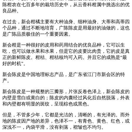
陈柑农在七百多年的栽培历史中，从云香科柑属中挑选出的优
良品种。
在过去，新会柑橘主要有大种油身、细种油身、大蒂和高蒂四
个品种，通过不断地培育，广陈陈皮是用最好的油做的，这也
是广陈品质极佳的一个重要因素。
新会柑是一种很好的皮用和药用结合的优良品种，它可以生
吃，也可以做水果和水果，但是它的皮要比肉贵，它的皮是真
正的新鲜陈皮。柑桔、柑桔核均可入药。并且它的成熟是“最
好的时机”。
新会陈皮是中国地理标志产品，是广东省江门市新会区的特
产。
新会陈皮是一种规整的三瓣形，片张反卷色泽上，新会陈皮的
内壁是雪白或黄白的；陈皮的内囊经过风化后自然脱落，外表
和内壁都有明显的斑纹，呈现棕色或黑色。
但是，不管多少年，它都是光洁的，清晰的，有光泽的。而外
地的陈皮因产地的差异，色泽不一，有青色、黄色、红色，或
深浅不一，内袋平滑，没有剥落，褶皱也不均匀。