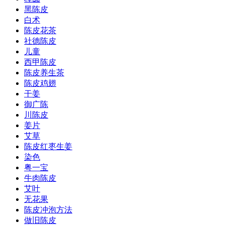
黑陈皮
白术
陈皮花茶
社德陈皮
儿童
西甲陈皮
陈皮养生茶
陈皮鸡翅
干姜
御广陈
川陈皮
姜片
艾草
陈皮红枣生姜
染色
粤一宝
牛肉陈皮
艾叶
无花果
陈皮冲泡方法
做旧陈皮