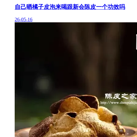
自己晒橘子皮泡来喝跟新会陈皮一个功效吗
26-05-16