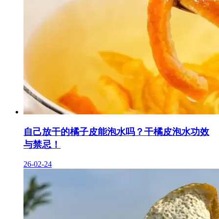
自己放干的橘子皮能泡水吗？干橘皮泡水功效
与禁忌！
26-02-24