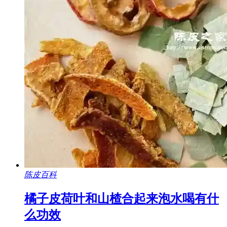
陈皮百科
橘子皮荷叶和山楂合起来泡水喝有什
么功效