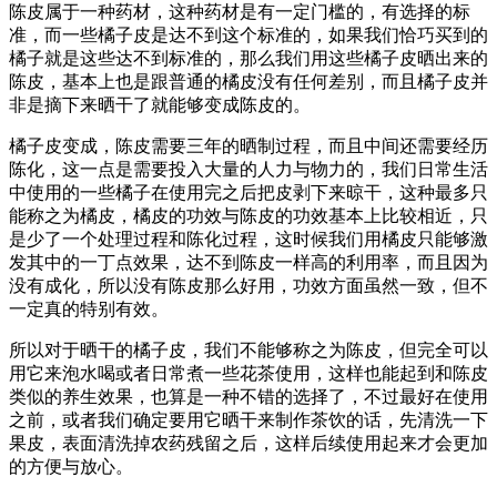
陈皮属于一种药材，这种药材是有一定门槛的，有选择的标
准，而一些橘子皮是达不到这个标准的，如果我们恰巧买到的
橘子就是这些达不到标准的，那么我们用这些橘子皮晒出来的
陈皮，基本上也是跟普通的橘皮没有任何差别，而且橘子皮并
非是摘下来晒干了就能够变成陈皮的。
橘子皮变成，陈皮需要三年的晒制过程，而且中间还需要经历
陈化，这一点是需要投入大量的人力与物力的，我们日常生活
中使用的一些橘子在使用完之后把皮剥下来晾干，这种最多只
能称之为橘皮，橘皮的功效与陈皮的功效基本上比较相近，只
是少了一个处理过程和陈化过程，这时候我们用橘皮只能够激
发其中的一丁点效果，达不到陈皮一样高的利用率，而且因为
没有成化，所以没有陈皮那么好用，功效方面虽然一致，但不
一定真的特别有效。
所以对于晒干的橘子皮，我们不能够称之为陈皮，但完全可以
用它来泡水喝或者日常煮一些花茶使用，这样也能起到和陈皮
类似的养生效果，也算是一种不错的选择了，不过最好在使用
之前，或者我们确定要用它晒干来制作茶饮的话，先清洗一下
果皮，表面清洗掉农药残留之后，这样后续使用起来才会更加
的方便与放心。