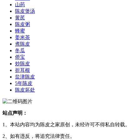
山药
陈皮煲汤
黄芪
陈皮粥
蜂蜜
姜米茶
煮陈皮
冬瓜
侨宝
炒陈皮
折耳根
盐津陈皮
5年陈皮
陈皮坏处
站点声明：
1、本站内容均为陈皮之家原创，未经许可不得私自转载。
2、如有违反，将追究法律责任。