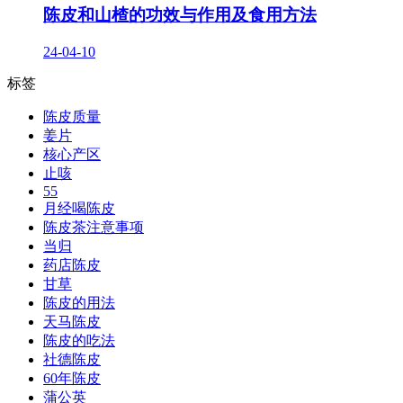
陈皮和山楂的功效与作用及食用方法
24-04-10
标签
陈皮质量
姜片
核心产区
止咳
55
月经喝陈皮
陈皮茶注意事项
当归
药店陈皮
甘草
陈皮的用法
天马陈皮
陈皮的吃法
社德陈皮
60年陈皮
蒲公英