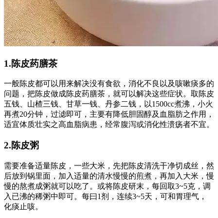
1.陈皮药膳茶
一般陈皮都可以用来解决没有食欲，消化不良以及咳嗽痰多的
问题，把陈皮做成陈皮药膳茶，就可以解决这些症状。取陈皮
五钱、山楂三钱、甘草一钱、丹参二钱，以1500cc煮沸，小火
再煮20分钟，过滤即可，主要有降低胆固醇及血脂肪之作用，
适宜体质壮实之高血脂病患，经常腹泻或消化性溃疡者不宜。
2.陈皮粥
需要准备适量陈皮，一些大米，先把陈皮清洗干净切成丝，然
后放到锅里面，加入适量的清水慢慢的煎煮，再加入大米，慢
慢的熬煮成粥就可以吃了。或将陈皮研末，每回取3~5克，调
入已沸的稀粥中即可。每曰1剂，连续3~5天，可和胃理气，
化痰止咳。