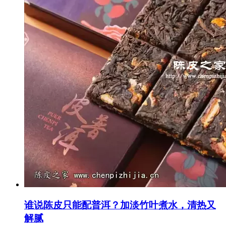
谁说陈皮只能配普洱？加淡竹叶煮水，清热又
解腻