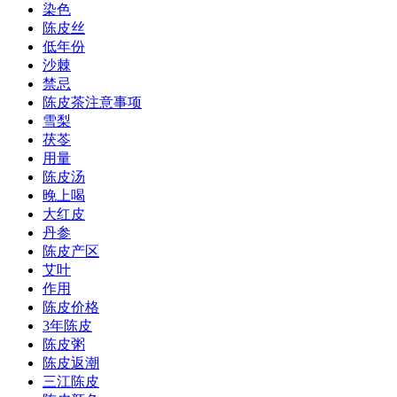
染色
陈皮丝
低年份
沙棘
禁忌
陈皮茶注意事项
雪梨
茯苓
用量
陈皮汤
晚上喝
大红皮
丹参
陈皮产区
艾叶
作用
陈皮价格
3年陈皮
陈皮粥
陈皮返潮
三江陈皮