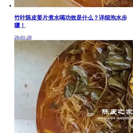
竹叶陈皮姜片煮水喝功效是什么？详细泡水步
骤！
26-01-28