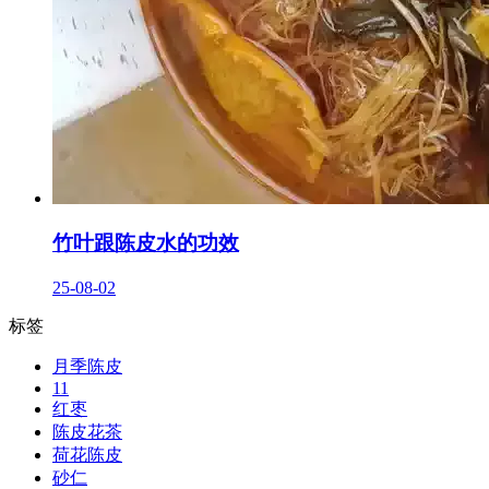
竹叶跟陈皮水的功效
25-08-02
标签
月季陈皮
11
红枣
陈皮花茶
荷花陈皮
砂仁