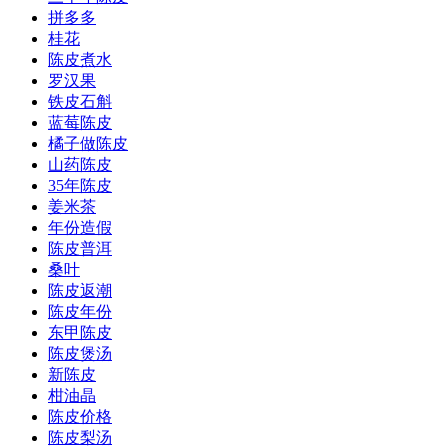
拼多多
桂花
陈皮煮水
罗汉果
铁皮石斛
蓝莓陈皮
橘子做陈皮
山药陈皮
35年陈皮
姜米茶
年份造假
陈皮普洱
桑叶
陈皮返潮
陈皮年份
东甲陈皮
陈皮煲汤
新陈皮
柑油晶
陈皮价格
陈皮梨汤