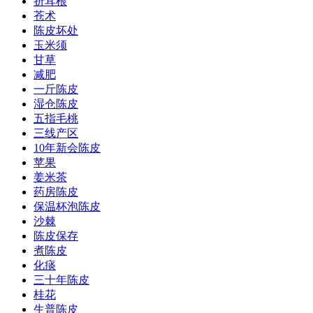
折耳根
苍术
陈皮坏处
玉米须
甘草
减肥
一斤陈皮
湿仓陈皮
五指毛桃
三线产区
10年新会陈皮
苹果
姜米茶
药房陈皮
保温杯泡陈皮
沙棘
陈皮保存
煮陈皮
化痰
三十年陈皮
桂花
生普陈皮