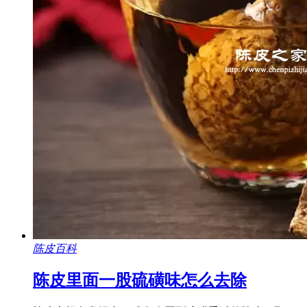
陈皮百科
陈皮里面一股硫磺味怎么去除