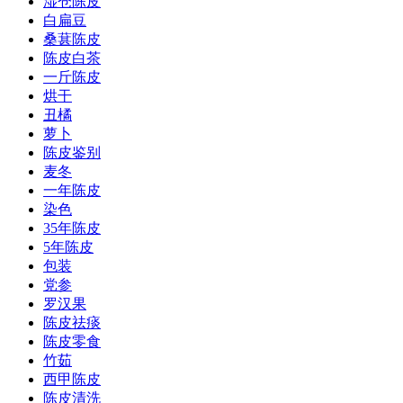
湿仓陈皮
白扁豆
桑葚陈皮
陈皮白茶
一斤陈皮
烘干
丑橘
萝卜
陈皮鉴别
麦冬
一年陈皮
染色
35年陈皮
5年陈皮
包装
党参
罗汉果
陈皮祛痰
陈皮零食
竹茹
西甲陈皮
陈皮清洗