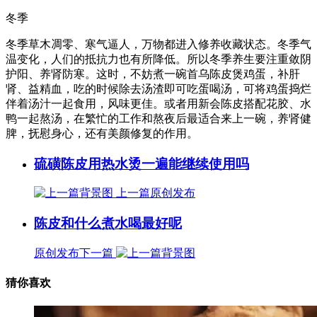
冬季
冬季草木凋零、寒气逼人，万物都进入修养收藏状态。冬季气
温变化，人们的抵抗力也有所降低。所以冬季养生要注重敛阴
护阳、养肾防寒。这时，不妨煮一碗首乌陈皮煲鸡蛋，补肝
肾、益精血，吃的时候除去汤渣即可吃蛋喝汤，可将鸡蛋捣烂
伴着汤汁一起食用，风味更佳。或者用新会陈皮搭配花胶、水
鸭一起熬汤，在繁忙的工作和熬夜后最适合来上一碗，养肾健
脾，抚慰身心，还有美颜修复的作用。
硫磺陈皮用热水烫一遍能继续使用吗
上一篇
原创发布
陈皮和什么煮水喝最好呢
原创发布
下一篇
猜你喜欢