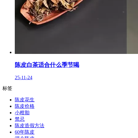
陈皮白茶适合什么季节喝
25-11-24
标签
陈皮花生
陈皮价格
小柑胎
禁忌
陈皮造假方法
60年陈皮