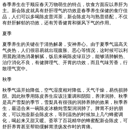
春季养生在于顺应春天万物萌生的特点，饮食方面应以养肝为
主。新会陈皮就具有舒肝理气的功效是春季养生保健的食疗佳
品，人们可以多喝陈皮普洱茶，新会陈皮与与熟普搭配，不仅
有舒肝解郁的功效，还有芳香健胃和驱风下气的作用。
夏季
夏季养生的关键在于清热解暑，安神养心。由于夏季气温高天
气炎热，人们很容易就出现腹胀、恶心等情况，这时候可以利
用晨跑清热消暑解腻，饭后来碗陈皮绿豆沙，能够清肺解热、
治疗消化不良，有健脾理气、开胃的功效，而且气味芳香，行
散理气宽中。
秋季
秋季气温开始降低，空气湿度相对降低，天气干燥，易伤损肺
阴。因此秋季用陈皮养生应该注重调和阴阳，养津润肺。秋季
是高产雪梨的季节，雪梨具有很强的润肺养肺的效果，秋季养
生，最适合来一碗陈皮冰糖炖雪梨润润肺了。脾胃不好的朋
友，可以泡壶新会陈皮水，等到温热的时候加上几勺蜂蜜调
化，喝起来又甜又暖。荟萃了百花精华的蜂蜜配新会陈皮，可
舒肝养胃甚至帮助缓解胃溃疡发作时的胃痛。