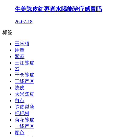
生姜陈皮红枣煮水喝能治疗感冒吗
26-07-18
标签
玉米须
用量
紫苏
三江陈皮
22
干仓陈皮
三线产区
烧皮
大米陈皮
白点
陈皮梨汤
耙耙柑
荷花陈皮
一线产区
颜色