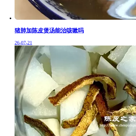
猪肺加陈皮煲汤能治咳嗽吗
26-07-21