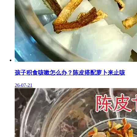
孩子积食咳嗽怎么办？陈皮搭配萝卜来止咳
26-07-21