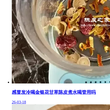
感冒发冷喝金银花甘草陈皮煮水喝管用吗
26-03-18