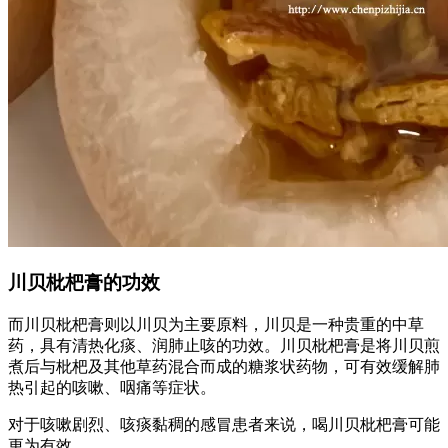
川贝枇杷膏的功效
而川贝枇杷膏则以川贝为主要原料，川贝是一种贵重的中草
药，具有清热化痰、润肺止咳的功效。川贝枇杷膏是将川贝煎
煮后与枇杷及其他草药混合而成的糖浆状药物，可有效缓解肺
热引起的咳嗽、咽痛等症状。
对于咳嗽剧烈、咳痰黏稠的感冒患者来说，喝川贝枇杷膏可能
更为有效。