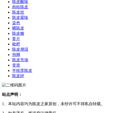
陈皮酸味
肉桂陈皮
陈皮丝
陈皮霉味
染色
晒陈皮
陈皮糖
姜片
枇杷
陈皮潮湿
泡脚
陈皮市场
变质
半枝莲陈皮
陈皮碎
站点声明：
1、本站内容均为陈皮之家原创，未经许可不得私自转载。