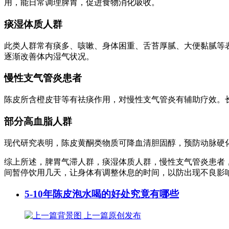
用，能日常调理脾胃，促进食物消化吸收。
痰湿体质人群
此类人群常有痰多、咳嗽、身体困重、舌苔厚腻、大便黏腻等
逐渐改善体内湿气状况。
慢性支气管炎患者
陈皮所含橙皮苷等有祛痰作用，对慢性支气管炎有辅助疗效。
部分高血脂人群
现代研究表明，陈皮黄酮类物质可降血清胆固醇，预防动脉硬化
综上所述，脾胃气滞人群，痰湿体质人群，慢性支气管炎患者
间暂停饮用几天，让身体有调整休息的时间，以防出现不良影
5-10年陈皮泡水喝的好处究竟有哪些
上一篇
原创发布