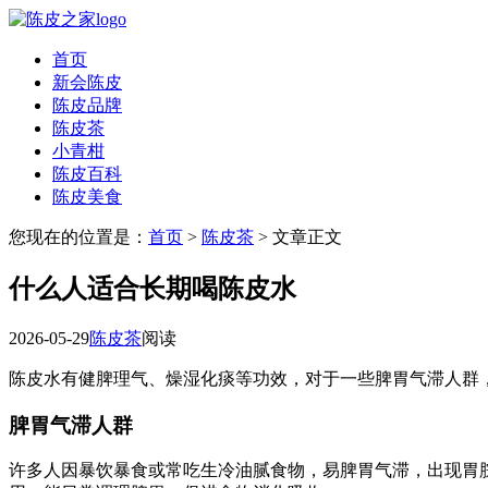
首页
新会陈皮
陈皮品牌
陈皮茶
小青柑
陈皮百科
陈皮美食
您现在的位置是：
首页
>
陈皮茶
> 文章正文
什么人适合长期喝陈皮水
2026-05-29
陈皮茶
阅读
陈皮水有健脾理气、燥湿化痰等功效，对于一些脾胃气滞人群
脾胃气滞人群
许多人因暴饮暴食或常吃生冷油腻食物，易脾胃气滞，出现胃脘