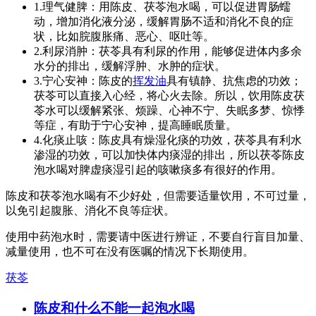
1.理气健脾：用陈皮、茯苓泡水喝，可以促进胃肠蠕
动，增加消化液分泌，缓解胃肠不适和消化不良的症
状，比如脘腹胀痛、恶心、呕吐等。
2.利尿消肿：茯苓具有利尿的作用，能够促进体内多余
水分的排出，缓解浮肿、水肿的症状。
3.宁心安神：陈皮的
挥发油
具有镇静、抗焦虑的功效；
茯苓可以直接入心经，将心火去除。所以，饮用陈皮茯
苓水可以缓解紧张、烦躁、心神不宁、失眠多梦、惊悸
等症，有助于宁心安神，提高睡眠质量。
4.化痰止咳：陈皮具有燥湿化痰的功效，茯苓具有利水
渗湿的功效，可以加快体内痰湿的排出，所以茯苓陈皮
泡水喝对脾虚痰湿引起的咳嗽痰多有很好的作用。
陈皮和茯苓泡水喝有不少好处，但需要适量饮用，不可过量，
以免引起腹胀、消化不良等症状。
使用中药泡水时，需要请中医进行辨证，不要自行盲目加量、
减量使用，也不可在没有医嘱的情况下长期使用。
茯苓
陈皮和什么不能一起泡水喝