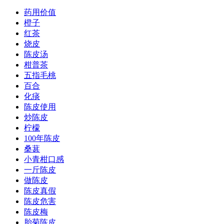
药用价值
橙子
红茶
烧皮
陈皮汤
柑普茶
五指毛桃
百合
化痰
陈皮使用
炒陈皮
柠檬
100年陈皮
桑葚
小青柑口感
一斤陈皮
做陈皮
陈皮真假
陈皮危害
陈皮梅
胎菊陈皮