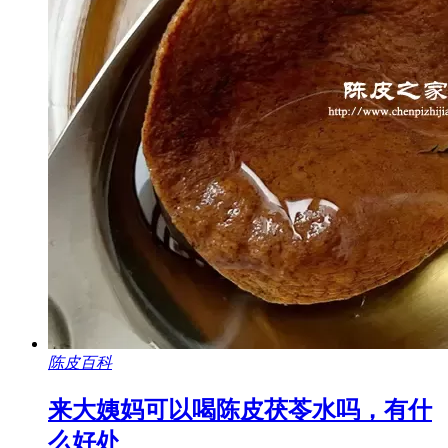
陈皮百科
来大姨妈可以喝陈皮茯苓水吗，有什
么好处