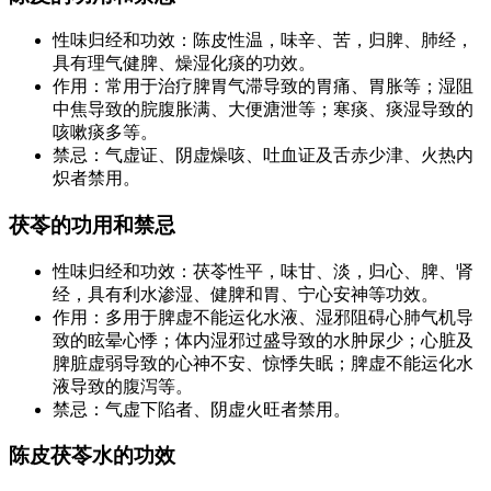
性味归经和功效：陈皮性温，味辛、苦，归脾、肺经，
具有理气健脾、燥湿化痰的功效。
作用：常用于治疗脾胃气滞导致的胃痛、胃胀等；湿阻
中焦导致的脘腹胀满、大便溏泄等；寒痰、痰湿导致的
咳嗽痰多等。
禁忌：气虚证、阴虚燥咳、吐血证及舌赤少津、火热内
炽者禁用。
茯苓的功用和禁忌
性味归经和功效：茯苓性平，味甘、淡，归心、脾、肾
经，具有利水渗湿、健脾和胃、宁心安神等功效。
作用：多用于脾虚不能运化水液、湿邪阻碍心肺气机导
致的眩晕心悸；体内湿邪过盛导致的水肿尿少；心脏及
脾脏虚弱导致的心神不安、惊悸失眠；脾虚不能运化水
液导致的腹泻等。
禁忌：气虚下陷者、阴虚火旺者禁用。
陈皮茯苓水的功效