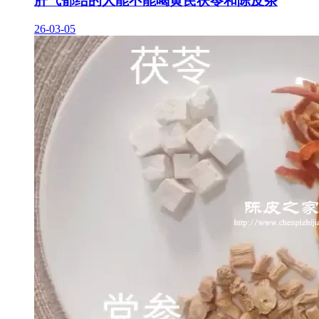
肝气郁结的人能不能喝黄芪茯苓和陈皮茶
26-03-05