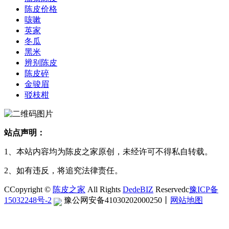
陈皮价格
咳嗽
英家
冬瓜
黑米
辨别陈皮
陈皮碎
金骏眉
驳枝柑
站点声明：
1、本站内容均为陈皮之家原创，未经许可不得私自转载。
2、如有违反，将追究法律责任。
CCopyright ©
陈皮之家
All Rights
DedeBIZ
Reservedc
豫ICP备
15032248号-2
豫公网安备41030202000250
丨
网站地图