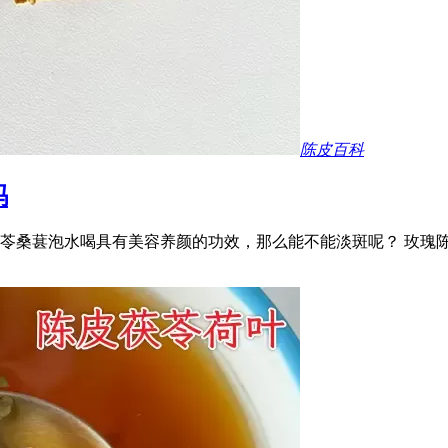
陈皮百科
吗
苓桑葚泡水喝具有美容养颜的功效，那么能不能淡斑呢？ 玫瑰