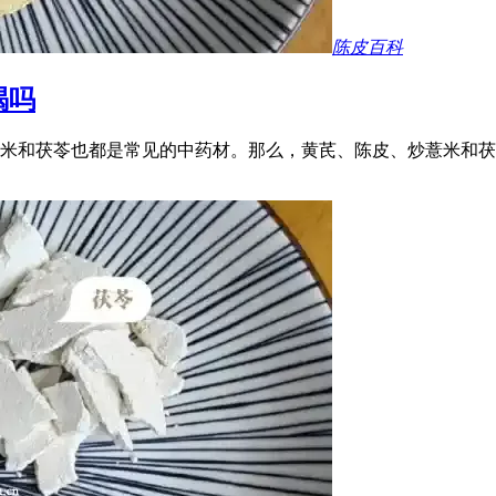
陈皮百科
喝吗
米和茯苓也都是常见的中药材。那么，黄芪、陈皮、炒薏米和茯