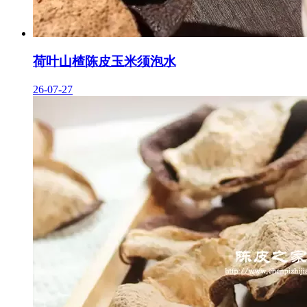
荷叶山楂陈皮玉米须泡水
26-07-27