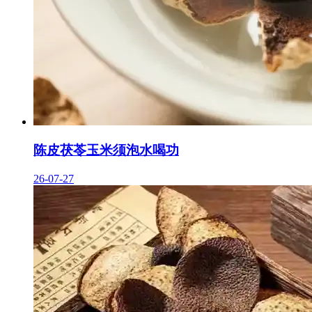
陈皮茯苓玉米须泡水喝功
26-07-27