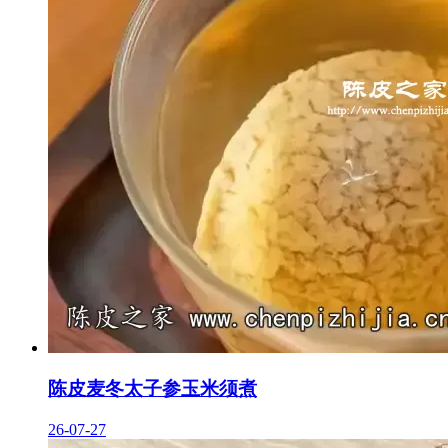
陈皮麦冬太子参玉米须煮
26-07-27