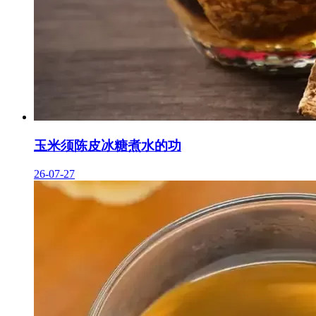
玉米须陈皮冰糖煮水的功
26-07-27