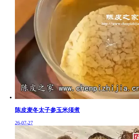
陈皮麦冬太子参玉米须煮
26-07-27