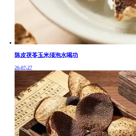
陈皮茯苓玉米须泡水喝功
26-07-27