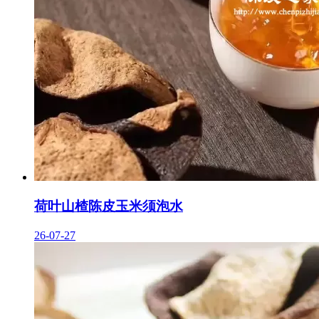
荷叶山楂陈皮玉米须泡水
26-07-27