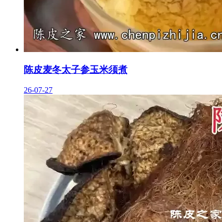
陈皮麦冬太子参玉米须煮
26-07-27