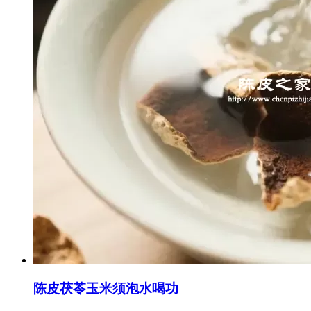
陈皮茯苓玉米须泡水喝功