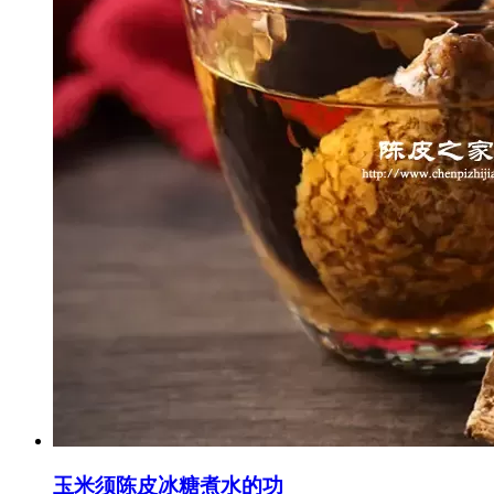
玉米须陈皮冰糖煮水的功