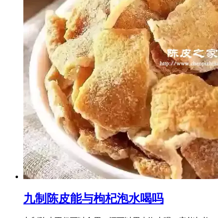
九制陈皮能与枸杞泡水喝吗