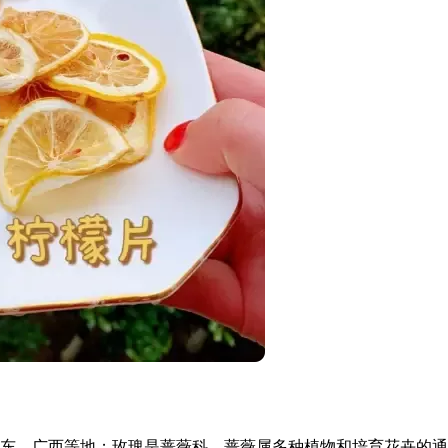
东、广西等地；玫瑰是蔷薇科、蔷薇属多种植物和培育花卉的通