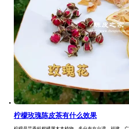
柠檬玫瑰陈皮茶有什么效果
柠檬是芸香科柑橘属木本植物，多分布在台湾、福建、广