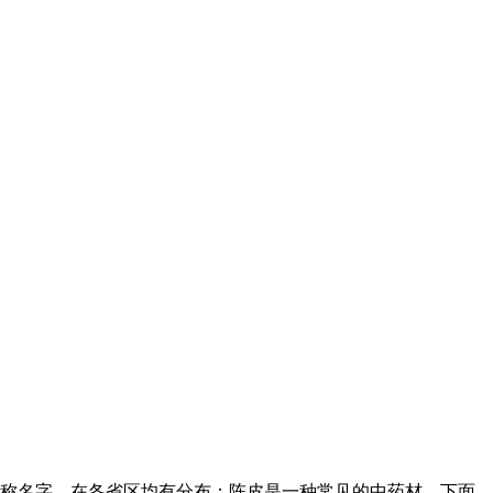
称名字，在各省区均有分布；陈皮是一种常见的中药材。下面