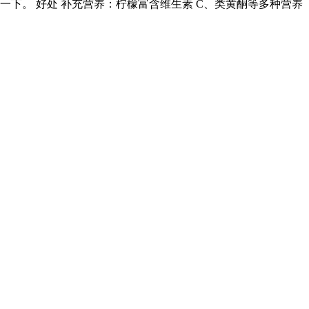
下。 好处 补充营养：柠檬富含维生素 C、类黄酮等多种营养