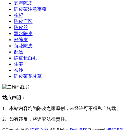
五年陈皮
陈皮茶注意事项
枸杞
陈皮产区
陈皮丝
双水陈皮
好陈皮
荷花陈皮
配伍
陈皮长白毛
生姜
蚕沙
陈皮菊花甘草
站点声明：
1、本站内容均为陈皮之家原创，未经许可不得私自转载。
2、如有违反，将追究法律责任。
CCopyright ©
陈皮之家
All Rights
DedeBIZ
Reservedc
豫ICP备