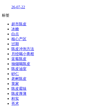
26-07-22
标签
超市陈皮
冰糖
白点
核心产区
过期
陈皮冲泡方法
月经喝小青柑
蓝莓陈皮
抽烟喝陈皮
陈皮油室
砂仁
老树陈皮
英家
陈皮霉味
陈皮厚薄
枳实
苍术