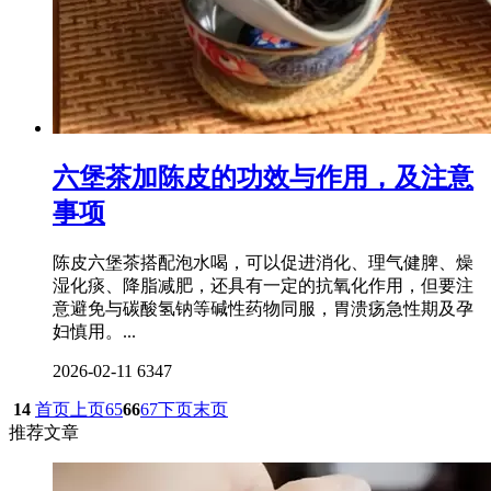
六堡茶加陈皮的功效与作用，及注意
事项
陈皮六堡茶搭配泡水喝，可以促进消化、理气健脾、燥
湿化痰、降脂减肥，还具有一定的抗氧化作用，但要注
意避免与碳酸氢钠等碱性药物同服，胃溃疡急性期及孕
妇慎用。...
2026-02-11
6347
14
首页
上页
65
66
67
下页
末页
推荐文章