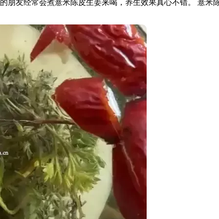
的朋友经常会煮薏米陈皮生姜来喝，养生效果真心不错。 薏米