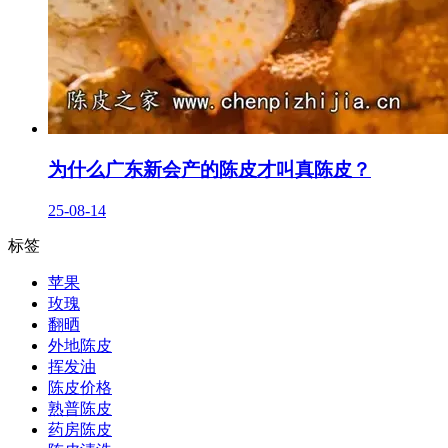
为什么广东新会产的陈皮才叫真陈皮？
25-08-14
标签
苹果
玫瑰
翻晒
外地陈皮
挥发油
陈皮价格
熟普陈皮
药房陈皮