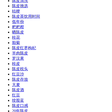
陈皮清洗
陈皮挑选
桔梗
陈皮茶饮用时间
低年份
粑粑柑
晒陈皮
桂花
胎菊
陈皮红枣枸杞
羊肉陈皮
罗汉果
桂皮
陈皮枕头
红豆沙
陈皮存放
大麦
陈皮酒
红豆
绞股蓝
陈皮口感
20年陈皮