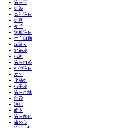
陈皮干
红茶
35年陈皮
红豆
变质
银耳陈皮
生产日期
瑞隆安
炒陈皮
桔梗
陈皮白茶
杜仲陈皮
麦冬
化橘红
桔子皮
陈皮产地
白霜
消化
萝卜
陈皮颜色
蒲公英