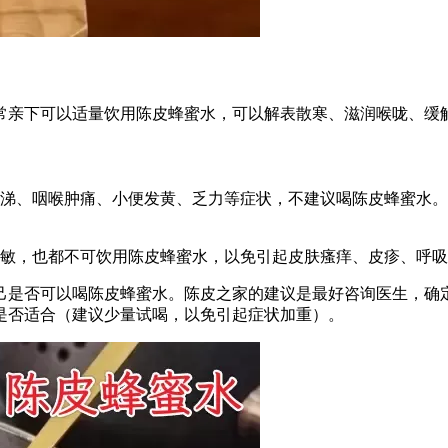
常亲下可以适量饮用陈皮蜂蜜水，可以解表散寒、滋润喉咙、缓
鼻涕、咽喉肿痛、小便发黄、乏力等症状，不建议喝陈皮蜂蜜水
过敏，也都不可饮用陈皮蜂蜜水，以免引起皮肤瘙痒、皮疹、呼
己是否可以喝陈皮蜂蜜水。陈皮之家的建议是最好咨询医生，确
是否适合（建议少量试喝，以免引起症状加重）。