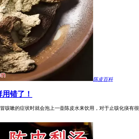
陈皮百科
群用错了！
冒咳嗽的症状时就会泡上一壶陈皮水来饮用，对于止咳化痰有很