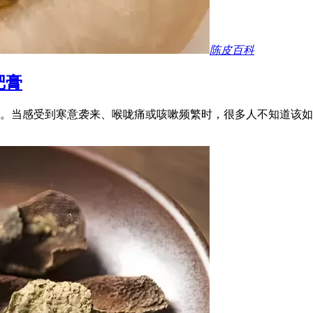
陈皮百科
杷膏
。当感受到寒意袭来、喉咙痛或咳嗽频繁时，很多人不知道该如