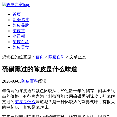
首页
新会陈皮
陈皮品牌
陈皮茶
小青柑
陈皮百科
陈皮美食
您现在的位置是：
首页
>
陈皮百科
> 文章正文
硫磺熏过的陈皮是什么味道
2026-03-03
陈皮百科
阅读
年份高的陈皮通常颜色比较深，经过数十年的储存，能卖出很
高的价格，有些商家为了利益可能会用硫磺熏制陈皮，那硫磺
熏过的
陈皮是什么
味道呢？是一种比较浓的刺鼻气味，有很大
的中药味，其实是硫磺味。
其实要想辨别陈皮是否被硫磺熏过，还有很多方法可以判断。