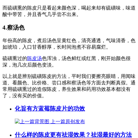
而硫磺熏的陈皮只是看起来颜色深，喝起来却有硫磺味，味道
酸中带苦，并且香气几乎尝不出来。
4.察汤色
年份高的陈皮，煮后汤色呈黄红色，清亮通透，气味清香，色
如琥珀，入口甘香醇厚，长时间泡煮不容易腐烂。
硫磺熏过的
陈皮汤
色浑浊，汤色鲜红或红黑，刚开始颜色很
深，泡几次后颜色变淡。
以上就是辨别硫磺陈皮的方法，平时我们要擦亮眼睛，用闻味
道、看颜色、比价格、尝口感和察汤色等方面去判断真假。通
常用硫磺熏过的造假陈皮，养生效果和药用功效基本都没有
了，没有买的价值。
化旨有方蓝莓陈皮片的功效
上一篇
原创发布
什么样的陈皮更有祛湿效果？祛湿最好的方法