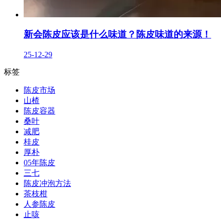
新会陈皮应该是什么味道？陈皮味道的来源！
25-12-29
标签
陈皮市场
山楂
陈皮容器
桑叶
减肥
桂皮
厚朴
05年陈皮
三七
陈皮冲泡方法
茶枝柑
人参陈皮
止咳