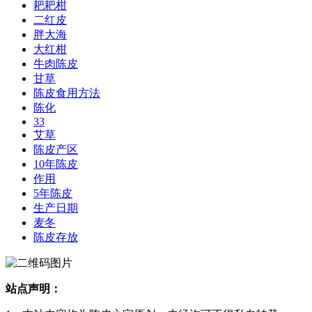
耙耙柑
二红皮
胖大海
大红柑
牛肉陈皮
甘草
陈皮食用方法
陈化
33
艾草
陈皮产区
10年陈皮
作用
5年陈皮
生产日期
麦冬
陈皮存放
站点声明：