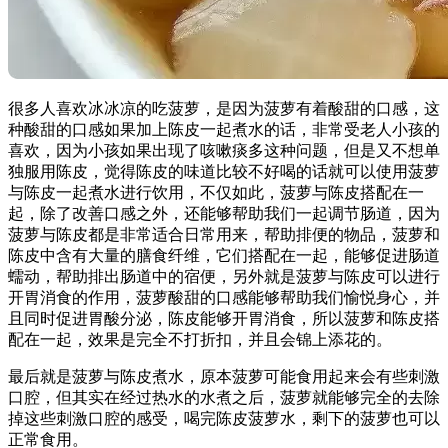
很多人喜欢冰冰凉的吃菠萝，是因为菠萝有着酸甜的口感，这
种酸甜的口感如果加上陈皮一起煮水的话，非常受老人小孩的
喜欢，因为小孩如果出现了咳嗽痰多这种问题，但是又不想单
独服用陈皮，觉得陈皮的味道比较不好喝的话就可以使用菠萝
与陈皮一起煮水进行饮用，不仅如此，菠萝与陈皮搭配在一
起，除了改善口感之外，还能够帮助我们一起调节肠道，因为
菠萝与陈皮都是非常适合日常用来，帮助排便的物品，菠萝和
陈皮中含有大量的膳食纤维，它们搭配在一起，能够促进肠道
蠕动，帮助排出肠道中的宿便，另外就是菠萝与陈皮可以进行
开胃消食的作用，菠萝酸甜的口感能够帮助我们愉悦身心，并
且同时促进胃酸分泌，陈皮能够开胃消食，所以菠萝和陈皮搭
配在一起，效果是完全不打折扣，并且会锦上添花的。
最后就是菠萝与陈皮煮水，原本菠萝可能食用起来会有些刺激
口腔，但其实在经过热水的水煮之后，菠萝就能够完全的去除
掉这些刺激口腔的感受，喝完陈皮菠萝水，剩下的菠萝也可以
正常食用。