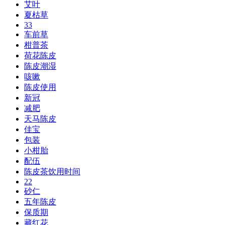
艾叶
夏枯草
33
车前草
柑普茶
荷花陈皮
陈皮潮湿
咳嗽
陈皮使用
新冠
减肥
天马陈皮
佳宝
包装
小柑胎
配伍
陈皮茶饮用时间
22
砂仁
五年陈皮
保质期
藏红花