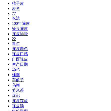
桔子皮
麦冬
77
吃法
100年陈皮
绿豆陈皮
陈皮排骨
22
薏仁
陈皮颜色
陈皮口感
广西陈皮
生产日期
汤色
桂圆
车前子
乌梅
姜米茶
葵记
陈皮存放
陈皮汤