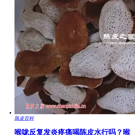
陈皮百科
喉咙反复发炎疼痛喝陈皮水行吗？喉