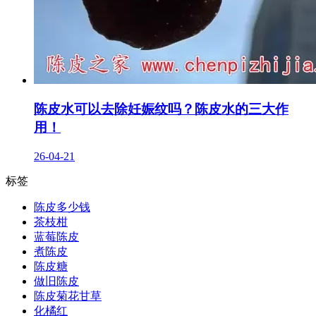
陈皮水可以去除妊娠纹吗？陈皮水的三大作
用！
26-04-21
标签
陈皮多少钱
茶枝柑
蓝莓陈皮
煮陈皮
陈皮糖
做旧陈皮
陈皮菊花甘草
化橘红