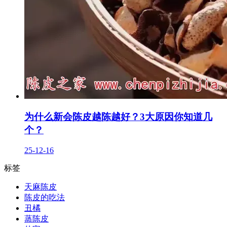
为什么新会陈皮越陈越好？3大原因你知道几
个？
25-12-16
标签
天麻陈皮
陈皮的吃法
丑橘
蒸陈皮