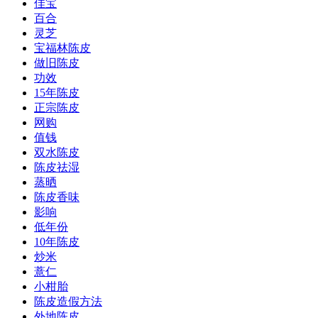
佳宝
百合
灵芝
宝福林陈皮
做旧陈皮
功效
15年陈皮
正宗陈皮
网购
值钱
双水陈皮
陈皮祛湿
蒸晒
陈皮香味
影响
低年份
10年陈皮
炒米
薏仁
小柑胎
陈皮造假方法
外地陈皮