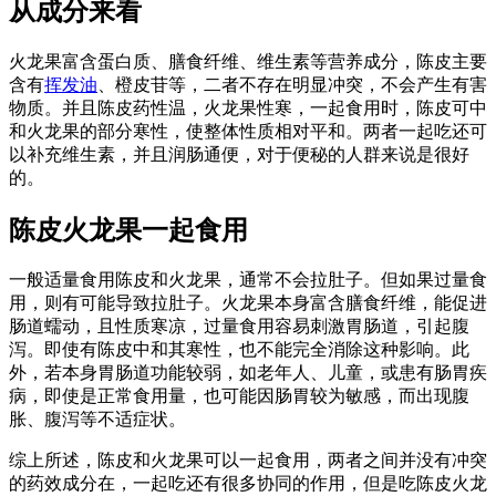
从成分来看
火龙果富含蛋白质、膳食纤维、维生素等营养成分，陈皮主要
含有
挥发油
、橙皮苷等，二者不存在明显冲突，不会产生有害
物质。并且陈皮药性温，火龙果性寒，一起食用时，陈皮可中
和火龙果的部分寒性，使整体性质相对平和。两者一起吃还可
以补充维生素，并且润肠通便，对于便秘的人群来说是很好
的。
陈皮火龙果一起食用
一般适量食用陈皮和火龙果，通常不会拉肚子。但如果过量食
用，则有可能导致拉肚子。火龙果本身富含膳食纤维，能促进
肠道蠕动，且性质寒凉，过量食用容易刺激胃肠道，引起腹
泻。即使有陈皮中和其寒性，也不能完全消除这种影响。此
外，若本身胃肠道功能较弱，如老年人、儿童，或患有肠胃疾
病，即使是正常食用量，也可能因肠胃较为敏感，而出现腹
胀、腹泻等不适症状。
综上所述，陈皮和火龙果可以一起食用，两者之间并没有冲突
的药效成分在，一起吃还有很多协同的作用，但是吃陈皮火龙