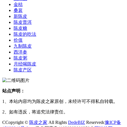
金桔
桑葚
新陈皮
陈皮普洱
陈皮糖
陈皮的吃法
价值
九制陈皮
西洋参
陈皮粥
月经喝陈皮
陈皮产区
站点声明：
1、本站内容均为陈皮之家原创，未经许可不得私自转载。
2、如有违反，将追究法律责任。
CCopyright ©
陈皮之家
All Rights
DedeBIZ
Reservedc
豫ICP备