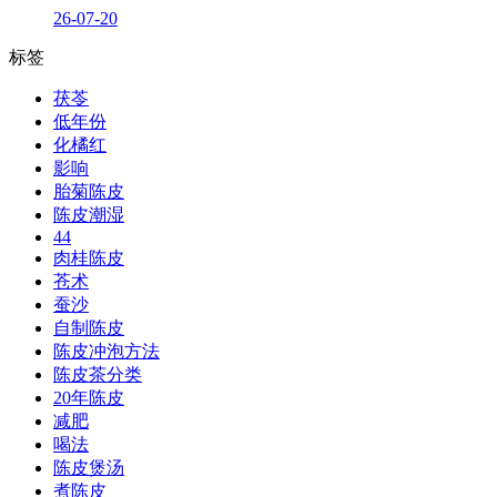
26-07-20
标签
茯苓
低年份
化橘红
影响
胎菊陈皮
陈皮潮湿
44
肉桂陈皮
苍术
蚕沙
自制陈皮
陈皮冲泡方法
陈皮茶分类
20年陈皮
减肥
喝法
陈皮煲汤
煮陈皮