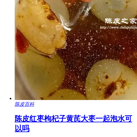
陈皮百科
陈皮红枣枸杞子黄芪大枣一起泡水可
以吗